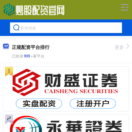
正规配资平台排行
更多
已收录
999
+家平台