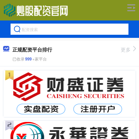
正规配资平台排行
更多
已收录
999
+家平台