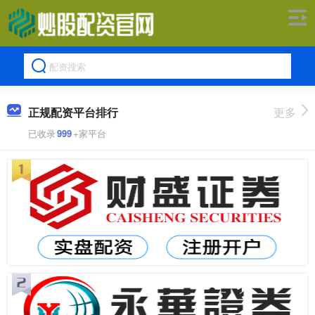
正规配资平台排行
更多
已收录
999
+家平台