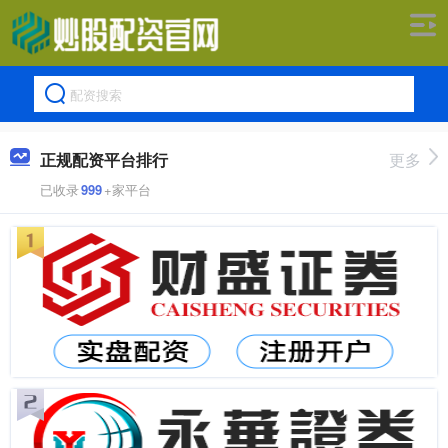
正规配资平台排行
更多
已收录
999
+家平台