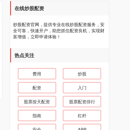
在线炒股配资
炒股配资官网，提供专业在线炒股配资服务，安
全可靠，快速开户，助您抓住配资良机，实现财
富增值，立即申请体验！
热点关注
费用
炒股
配资
入门
股票按天配资
股票配资排行
指南
杠杆
安全
APP