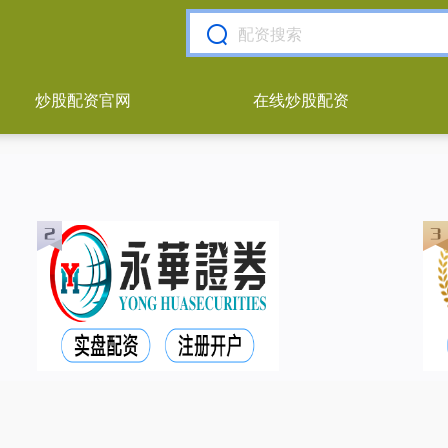
炒股配资官网
在线炒股配资