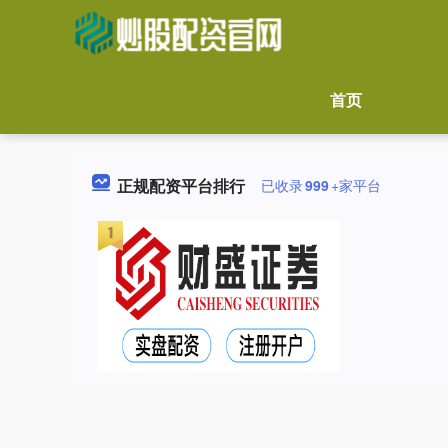
首页
正规配资平台排行
已收录
999
+家平台