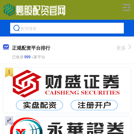
正规配资平台排行
更多
已收录
999
+家平台