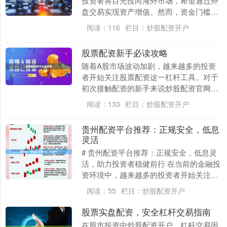
投资者将目光投向海外市场，希望通过外
盘交易实现资产增值。然而，资金门槛和
交易成本往往是阻碍普通投资者参与外盘
阅读：
116
栏目：
炒股配资开户
交易的主要因素。....
股票配资新手必读攻略
随着A股市场波动加剧，越来越多的投资
者开始关注股票配资这一杠杆工具。对于
初次接触配资的新手来说炒股配资官网，
理解其运作机制、掌握操作技巧、规避潜
阅读：
133
栏目：
炒股配资开户
在风险，是开启稳....
贵州配资平台推荐：正规安全，低息
灵活
# 贵州配资平台推荐：正规安全，低息灵
活，助力投资者稳健前行 在当前的金融投
资环境中，越来越多的投资者开始关注配
资这一杠杆工具。对于贵州地区的投资者
阅读：
55
栏目：
炒股配资开户
而言，选择一....
股票实盘配资，安全杠杆交易指南
在股市投资中炒股配资开户，杠杆交易因