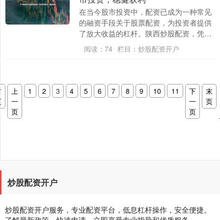
在当今股市投资中，配资已成为一种常见
的融资手段关于股票配资，为投资者提供
了放大收益的杠杆。陕西炒股配资，凭借
其专业性和安全性，为股市投资者提供了
阅读：
74
栏目：
炒股配资开户
强有力的助力。 ....
首
上
1
2
3
4
5
6
7
8
9
10
11
下
末
页
一
一
页
页
页
炒股配资开户
炒股配资开户服务，专业配资平台，低息杠杆操作，安全便捷。
了解最新政策，快速申请，立即享受专业指导和优质服务。