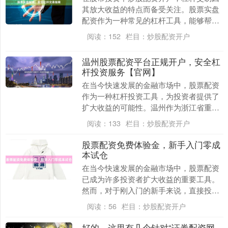
其放大收益的特点而备受关注。股票实盘
配资作为一种常见的杠杆工具，能够帮助
投资者在控制风险的前提下，更高效地参
阅读：
152
栏目：
炒股配资开户
与市场。然而，安....
温州股票配资平台正规开户，安全杠
杆投资服务【官网】
在当今快速发展的金融市场中，股票配资
作为一种杠杆投资工具，为投资者提供了
扩大收益的可能性。温州作为浙江省重要
的经济中心，其金融活动日益活跃。本文
阅读：
133
栏目：
炒股配资开户
将详细介绍温州股....
股票配资免费体验金，新手入门零成
本试仓
在当今快速发展的金融市场中，股票配资
已成为许多投资者扩大收益的重要工具。
然而，对于刚入门的新手来说，直接投入
真金白银进行配资操作往往伴随着不小的
阅读：
56
栏目：
炒股配资开户
心理压力与风险。....
好的，这里有几个针对“证券配资网