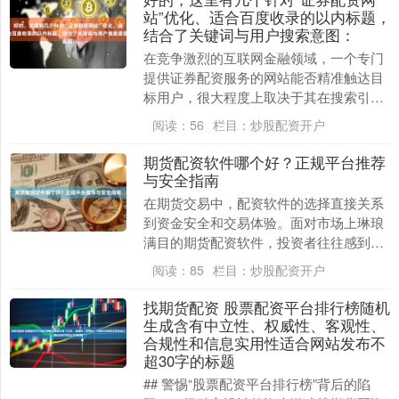
站”优化、适合百度收录的以内标题，
结合了关键词与用户搜索意图：
在竞争激烈的互联网金融领域，一个专门
提供证券配资服务的网站能否精准触达目
标用户，很大程度上取决于其在搜索引擎
中的表现。百度作为国内主要的流量入
阅读：
56
栏目：
炒股配资开户
口，其收录规则与排....
期货配资软件哪个好？正规平台推荐
与安全指南
在期货交易中，配资软件的选择直接关系
到资金安全和交易体验。面对市场上琳琅
满目的期货配资软件，投资者往往感到困
惑：究竟哪个软件更好？如何辨别正规平
阅读：
85
栏目：
炒股配资开户
台？本文将为您提....
找期货配资 股票配资平台排行榜随机
生成含有中立性、权威性、客观性、
合规性和信息实用性适合网站发布不
超30字的标题
## 警惕“股票配资平台排行榜”背后的陷