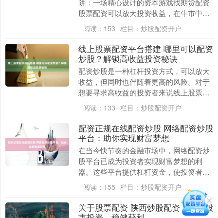
阱：一场精心设计的资本游戏找期货配资
股票配资可以放大投资收益，在牛市中，
投资者有可能获得巨额利润。例如，如果
阅读：
153
栏目：
炒股配资开户
投资者使用....
线上股票配资平台搭建 哪里可以配资
炒股？解锁高收益投资秘诀
配资炒股是一种杠杆投资方式，可以放大
收益，但同时也伴随着更高的风险。对于
想要寻求高收益的投资者来说线上股票配
资平台搭建，选择合适的配资平台至关重
阅读：
133
栏目：
炒股配资开户
要。 开通免息配....
配资正规在线配资炒股 网络配资炒股
平台：助你实现财富梦想
在当今快节奏的金融市场中，网络配资炒
股平台已成为投资者实现财富梦想的利
器。这些平台提供杠杆资金，使投资者能
够放大其投资潜力配资正规在线配资炒
阅读：
155
栏目：
炒股配资开户
股，从而获得更高的回....
关于股票配资 陕西炒股配资：助力股
市投资，稳健获利