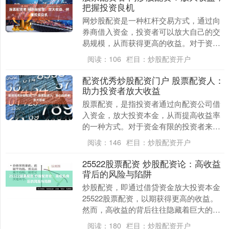
把握投资良机
网炒股配资是一种杠杆交易方式，通过向
券商借入资金，投资者可以放大自己的交
易规模，从而获得更高的收益。对于资金
有限的投资者来说，配资可以帮助他们把
阅读：
106
栏目：
炒股配资开户
握投资良机，实现....
配资优秀炒股配资门户 股票配资人：
助力投资者放大收益
股票配资，是指投资者通过向配资公司借
入资金，放大投资本金，从而提高收益率
的一种方式。对于资金有限的投资者来
说，股票配资可以提供杠杆效应配资优秀
阅读：
146
栏目：
炒股配资开户
炒股配资门户，帮助....
25522股票配资 炒股配资论：高收益
背后的风险与陷阱
炒股配资，即通过借贷资金放大投资本金
25522股票配资，以期获得更高的收益。
然而，高收益的背后往往隐藏着巨大的风
险与陷阱。 选择正规的配资公司非常重
阅读：
180
栏目：
炒股配资开户