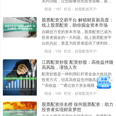
系列功能，让您能够优化投资策略，最大
化收益。 * **放大资金：**配资可以放大交
阅读：
187
栏目：
炒股配资开户
易资金....
股票配资交易平台 解锁财富新高度：
线上股票配资，助你掘金资本市场
在瞬息万变的资本市场，股票配资已成为
投资者掘金的一大利器。线上股票配资平
台的兴起，更是为投资者提供了便利快捷
的配资渠道。 在线配资炒股开户流程非常
阅读：
135
栏目：
炒股配资开户
简单，只需提供....
江西配资炒股 配资炒股：高收益伴随
高风险，谨慎入市
配资炒股是一种利用杠杆资金放大收益的
投资方式，但其高收益也伴随高风险。 *
**高收益：**通过放大资金规模，投资者
可以获得更高的收益。 配资炒股的优势在
阅读：
150
栏目：
炒股配资开户
于，投....
股票配资排名榜 徐州股票配资：助力
投资者实现财富梦想
在当今瞬息万变的金融市场中，股票配资