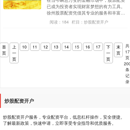
已成为投资者实现财富梦想的有力工具。
徐州股票配资凭借其专业的服务和丰富的
经验，为投资者提供了安全可靠的配资渠
阅读：
184
栏目：
炒股配资开户
道。 了解期货投....
共
首
上
10
11
12
13
14
15
16
17
下
末
17
页
一
一
页
页
页
页
20
条
记
录
炒股配资开户
炒股配资开户服务，专业配资平台，低息杠杆操作，安全便捷。
了解最新政策，快速申请，立即享受专业指导和优质服务。