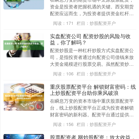
资金是投资者把握机遇的关键。西安期货
配资应运而生，为投资者提供资金杠杆，
助力其放大收益。 * **放大收益：**通过配
阅读：
171
栏目：
炒股配资开户
资，投....
实盘配资公司 配资炒股的风险与收
益，你了解吗？
配资炒股是一种杠杆炒股方式实盘配资公
司，是指投资者通过向配资公司借钱来放
大资金规模进行股票交易。虽然配资炒股
可以放大收益，但也伴随着更高的风险。
阅读：
106
栏目：
炒股配资开户
* **提高收....
重庆股票配资平台 解锁财富密码：线
上炒股配资平台助你乘风破浪
在瞬息万变的资本市场中重庆股票配资平
台，线上炒股配资平台正成为投资者解锁
财富密码的新利器。配资平台通过提供杠
杆资金，帮助投资者放大收益空间，实现
阅读：
156
栏目：
炒股配资开户
财富增值。 股票....
股票配资者 网炒股配资：放大收益，