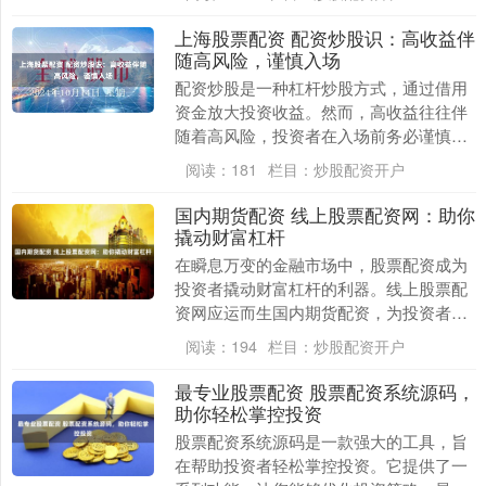
要，因为这涉....
上海股票配资 配资炒股识：高收益伴
随高风险，谨慎入场
配资炒股是一种杠杆炒股方式，通过借用
资金放大投资收益。然而，高收益往往伴
随着高风险，投资者在入场前务必谨慎考
虑。 3. 配资额度：根据自己的需求，选择
阅读：
181
栏目：
炒股配资开户
能够满足资....
国内期货配资 线上股票配资网：助你
撬动财富杠杆
在瞬息万变的金融市场中，股票配资成为
投资者撬动财富杠杆的利器。线上股票配
资网应运而生国内期货配资，为投资者提
供便捷、高效的配资服务。 配资公司向投
阅读：
194
栏目：
炒股配资开户
资者提供资金杠....
最专业股票配资 股票配资系统源码，
助你轻松掌控投资
股票配资系统源码是一款强大的工具，旨
在帮助投资者轻松掌控投资。它提供了一