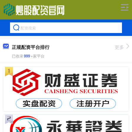
正规配资平台排行
更多
已收录
999
+家平台