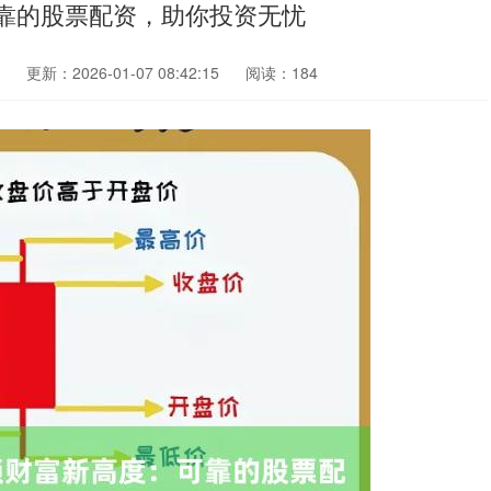
靠的股票配资，助你投资无忧
更新：2026-01-07 08:42:15
阅读：184