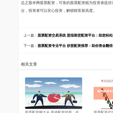
总之股米网股票配资，可靠的股票配资能为投资者提供
台，投资者可以安心投资，解锁财富新高度。
上一篇：
股票配资交易系统 股指期货配资平台：助您轻
下一篇：
股票配资专业平台 炒股配资推荐：助你资金翻
相关文章
股票配资网大全 香港配资炒股：低
股票配资代