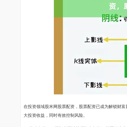
在投资领域股米网股票配资，股票配资已成为解锁财富
大投资收益，同时有效控制风险。