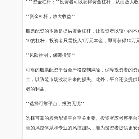
* **资金杠杆：**投资者可以获得资金杠杆，从而放大
**资金杠杆，放大收益**
股票配资的本质是提供资金杠杆，让投资者以较小的本
10的杠杆，投资者只需投入1万元本金，即可获得10
**风险控制，保障投资**
可靠的股票配资平台会严格控制风险，保障投资者的资
金，以防范市场波动带来的损失。此外，平台还会提供
者的利益。
**选择可靠平台，投资无忧**
选择可靠的股票配资平台至关重要。投资者应考察平台
善的风控体系和专业的风控团队，能为投资者提供更安