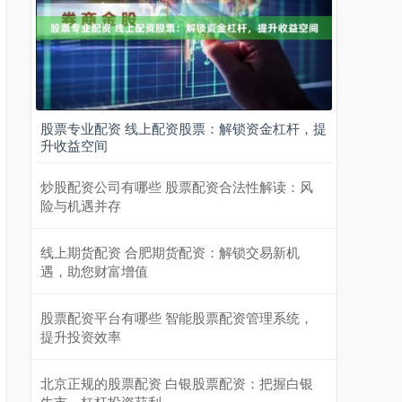
股票专业配资 线上配资股票：解锁资金杠杆，提
升收益空间
炒股配资公司有哪些 股票配资合法性解读：风
险与机遇并存
线上期货配资 合肥期货配资：解锁交易新机
遇，助您财富增值
股票配资平台有哪些 智能股票配资管理系统，
提升投资效率
北京正规的股票配资 白银股票配资：把握白银
牛市，杠杆投资获利