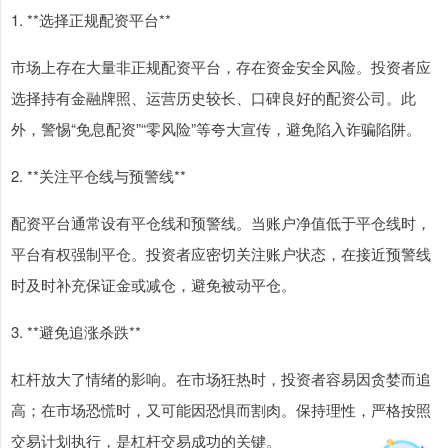
1. **选择正规配资平台**
市场上存在大量非正规配资平台，存在资金安全风险。投资者应
选择持有金融牌照、运营历史较长、口碑良好的配资公司。此
外，警惕“免息配资”“零风险”等夸大宣传，避免陷入诈骗陷阱。
2. **关注平仓线与预警线**
配资平台通常设有平仓线和预警线。当账户净值低于平仓线时，
平台有权强制平仓。投资者应密切关注账户状态，在接近预警线
时及时补充保证金或减仓，避免被动平仓。
3. **避免追涨杀跌**
杠杆放大了情绪的影响。在市场狂热时，投资者容易因贪婪而追
高；在市场恐慌时，又可能因恐惧而割肉。保持理性，严格按照
交易计划执行，是杠杆交易成功的关键。