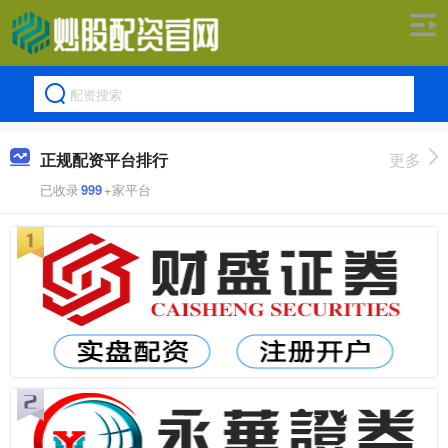
正规配资平台排行
更多
已收录
999
+家平台