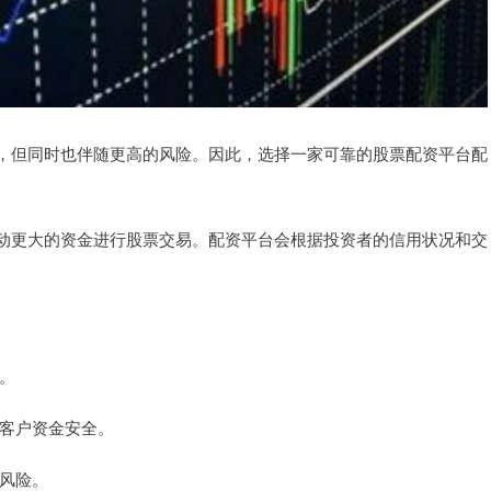
，但同时也伴随更高的风险。因此，选择一家可靠的股票配资平台配
动更大的资金进行股票交易。配资平台会根据投资者的信用状况和交
管。
保客户资金安全。
制风险。