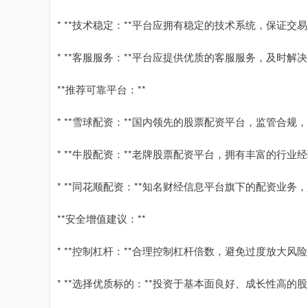
* **技术稳定：**平台应拥有稳定的技术系统，保证交
* **客服服务：**平台应提供优质的客服服务，及时解
**推荐可靠平台：**
* **雪球配资：**国内领先的股票配资平台，监管合
* **牛股配资：**老牌股票配资平台，拥有丰富的行
* **同花顺配资：**知名财经信息平台旗下的配资业
**安全增值建议：**
* **控制杠杆：**合理控制杠杆倍数，避免过度放大风
* **选择优质标的：**投资于基本面良好、成长性高的