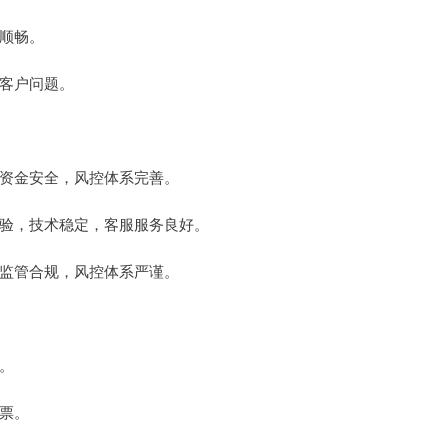
易顺畅。
决客户问题。
规，资金安全，风控体系完善。
业经验，技术稳定，客服服务良好。
务，监管合规，风控体系严谨。
险。
股票。