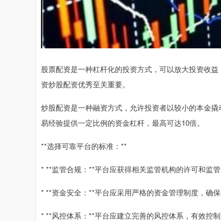
股票配资是一种杠杆化的投资方式，可以放大投资收益
资炒股配资优秀至关重要。
炒股配资是一种融资方式，允许投资者以较小的本金撬
易经验提供一定比例的资金杠杆，最高可达10倍。
**选择可靠平台的标准：**
* **监管合规：**平台应获得相关监管机构的许可和监
* **资金安全：**平台应采用严格的资金管理制度，确
* **风控体系：**平台应建立完善的风控体系，有效控