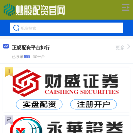
正规配资平台排行
更多
已收录
999
+家平台